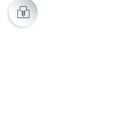
Имплантация зубов
— Дентальные импланты
— Синус-лифтинг
— Костная пластика
— Мягкотканная пластика