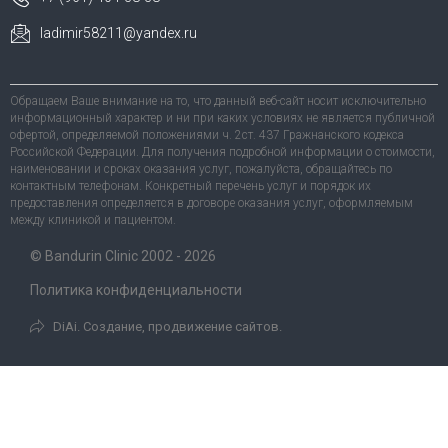
ladimir58211@yandex.ru
Обращаем Ваше внимание на то, что данный веб-сайт носит исключительно
информационный характер и ни при каких условиях не является публичной
офертой, определяемой положениями ч. 2ст. 437 Гражнанского кодекса
Российской Федерации. Для получения подробной информации о стоимости,
наименовании и сроках оказания услуг, пожалуйста, обращайтесь по
контактным телефонам. Конкретный перечень услуг и порядок их
предоставления определяется в договоре оказания услуг, оформляемым
между клиникой и пациентом.
© Bandurin Clinic 2002 - 2026
Политика конфиденциальности
DiAi. Создание, продвижение сайтов.