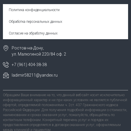
Политика конфиденциальности
Обработка персональных данных
Согласие на обработку данных
Ростов-на-Дону,
ул. Малюгиной 220/84 оф. 2
+7 (961) 404-38-38
ladimir58211@yandex.ru
Обращаем Ваше внимание на то, что данный веб-сайт носит исключительно
информационный характер и ни при каких условиях не является публичной
офертой, определяемой положениями ч. 2ст. 437 Гражнанского кодекса
Российской Федерации. Для получения подробной информации о стоимости,
наименовании и сроках оказания услуг, пожалуйста, обращайтесь по
контактным телефонам. Конкретный перечень услуг и порядок их
предоставления определяется в договоре оказания услуг, оформляемым
между клиникой и пациентом.